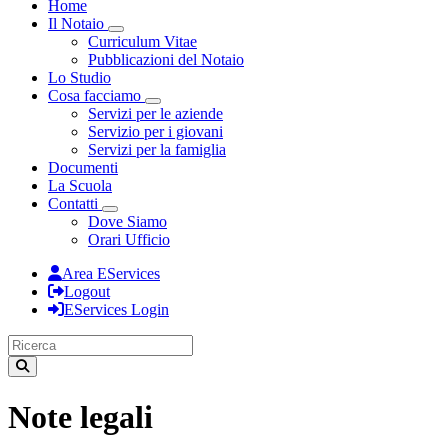
Home
Il Notaio
Toggle Dropdown
Curriculum Vitae
Pubblicazioni del Notaio
Lo Studio
Cosa facciamo
Toggle Dropdown
Servizi per le aziende
Servizio per i giovani
Servizi per la famiglia
Documenti
La Scuola
Contatti
Toggle Dropdown
Dove Siamo
Orari Ufficio
Area EServices
Logout
EServices Login
Note legali